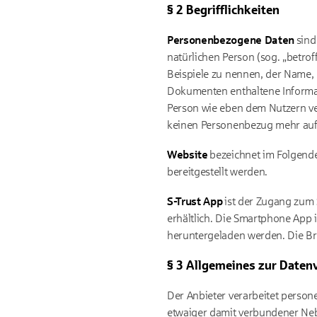
§ 2 Begrifflichkeiten
Personenbezogene Daten
sind
natürlichen Person (sog. „betro
Beispiele zu nennen, der Name,
Dokumenten enthaltene Informati
Person wie eben dem Nutzern v
keinen Personenbezug mehr auf
Website
bezeichnet im Folgende
bereitgestellt werden.
S-Trust App
ist der Zugang zum 
erhältlich. Die Smartphone App 
heruntergeladen werden. Die Br
§ 3 Allgemeines zur Daten
Der Anbieter verarbeitet person
etwaiger damit verbundener Nebe