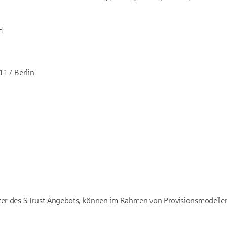
H
0117 Berlin
eter des S-Trust-Angebots, können im Rahmen von Provisionsmodellen