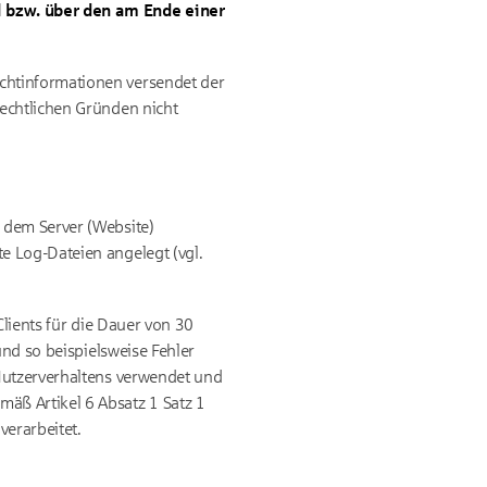
l bzw. über den am Ende einer
chtinformationen versendet der
echtlichen Gründen nicht
 dem Server (Website)
e Log-Dateien angelegt (vgl.
Clients für die Dauer von 30
und so beispielsweise Fehler
 Nutzerverhaltens verwendet und
äß Artikel 6 Absatz 1 Satz 1
erarbeitet.