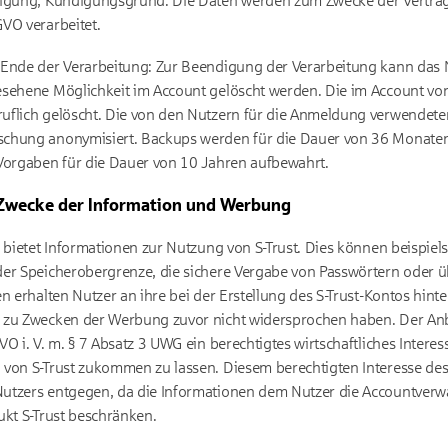
digung, Kündigungsgrund. Die Daten werden zum Zwecke der Vertrag
VO verarbeitet.
 Ende der Verarbeitung: Zur Beendigung der Verarbeitung kann das
esehene Möglichkeit im Account gelöscht werden. Die im Account v
uflich gelöscht. Die von den Nutzern für die Anmeldung verwendet
schung anonymisiert. Backups werden für die Dauer von 36 Monate
 Vorgaben für die Dauer von 10 Jahren aufbewahrt.
 Zwecke der Information und Werbung
s bietet Informationen zur Nutzung von S-Trust. Dies können beispie
er Speicherobergrenze, die sichere Vergabe von Passwörtern oder übe
n erhalten Nutzer an ihre bei der Erstellung des S-Trust-Kontos hint
 zu Zwecken der Werbung zuvor nicht widersprochen haben. Der Anbi
O i. V. m. § 7 Absatz 3 UWG ein berechtigtes wirtschaftliches Intere
von S-Trust zukommen zu lassen. Diesem berechtigten Interesse des
tzers entgegen, da die Informationen dem Nutzer die Accountverwal
ukt S-Trust beschränken.