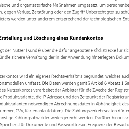
chnische und organisatorische Maßnahmen umgesetzt, um personenbe
n, gegen Verlust, Zerstörung oder den Zugriff Unberechtigter zu schü
ters werden unter anderem entsprechend der technologischen Entwi
 Erstellung und Löschung eines Kundenkontos
gt der Nutzer (Kunde) über die dafür angebotene Klickstrecke für sic
für die sichere Verwaltung der in der Anwendung hinterlegten Doku
tzerkontos wird ein eigenes Rechtsverhältnis begründet, welches auc
onsmodellen umfasst. Die Daten werden gemäß Artikel 6 Absatz 1 S
 des Nutzerkontos verarbeitet der Anbieter für die Zwecke der Regist
e Produktvariante, die IP-Adresse und den Zeitpunkt der Registrieru
Produktvarianten notwendigen Abrechnungsdaten in Abhängigkeit des
ennummer, CVV, Kartenablaufdatum). Die Zahlungsverkehrsdaten dürf
onstige Zahlungsabwickler weitergereicht werden. Darüber hinaus ve
Speichers für Dokumente und Passworttresor, Frequenz der Besuche