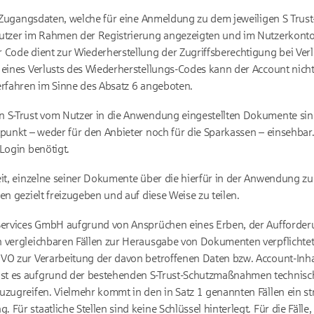
er Zugangsdaten, welche für eine Anmeldung zu dem jeweiligen S Trus
Nutzer im Rahmen der Registrierung angezeigten und im Nutzerkont
r Code dient zur Wiederherstellung der Zugriffsberechtigung bei Ve
 eines Verlusts des Wiederherstellungs-Codes kann der Account nicht
erfahren im Sinne des Absatz 6 angeboten.
n S-Trust vom Nutzer in die Anwendung eingestellten Dokumente si
punkt – weder für den Anbieter noch für die Sparkassen – einsehbar. 
Login benötigt.
eit, einzelne seiner Dokumente über die hierfür in der Anwendung zu
en gezielt freizugeben und auf diese Weise zu teilen.
 Services GmbH aufgrund von Ansprüchen eines Erben, der Aufforder
 vergleichbaren Fällen zur Herausgabe von Dokumenten verpflichtet s
VO zur Verarbeitung der davon betroffenen Daten bzw. Account-Inhal
t es aufgrund der bestehenden S-Trust-Schutzmaßnahmen technisch
uzugreifen. Vielmehr kommt in den in Satz 1 genannten Fällen ein st
Für staatliche Stellen sind keine Schlüssel hinterlegt. Für die Fälle,