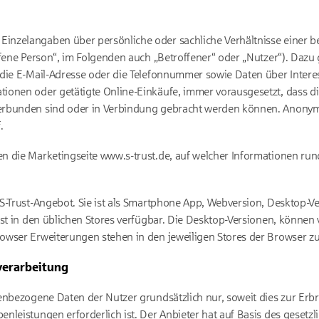
 Einzelangaben über persönliche oder sachliche Verhältnisse einer
ffene Person“, im Folgenden auch „Betroffener“ oder „Nutzer“). Dazu
 die E-Mail-Adresse oder die Telefonnummer sowie Daten über Intere
onen oder getätigte Online-Einkäufe, immer vorausgesetzt, dass di
erbunden sind oder in Verbindung gebracht werden können. Anonymi
.
n die Marketingseite www.s-trust.de, auf welcher Informationen run
S-Trust-Angebot. Sie ist als Smartphone App, Webversion, Desktop-
ist in den üblichen Stores verfügbar. Die Desktop-Versionen, können
owser Erweiterungen stehen in den jeweiligen Stores der Browser z
verarbeitung
enbezogene Daten der Nutzer grundsätzlich nur, soweit dies zur Erb
nleistungen erforderlich ist. Der Anbieter hat auf Basis des gesetzl