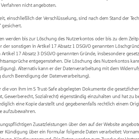
e Verfahren nicht angeboten.
it, einschließlich der Verschlüsselung, sind nach dem Stand der Tec
 gesichert.
n werden bis zur Löschung des Nutzerkontos oder bis zu dem Zeitpu
iner der sonstigen in Artikel 17 Absatz 1 DSGVO genannten Löschgründ
n Artikel 17 Absatz 3 DSGVO genannten Gründe, insbesondere geset
chtsansprüche entgegenstehen. Die Löschung des Nutzerkontos kann
igung). Alternativ kann er der Datenverarbeitung mit dem Widerruf
 durch Beendigung der Datenverarbeitung).
 für die von ihm im S Trust-Safe abgelegten Dokumente die gesetzliche
, Gewerberecht, Sozialrecht) eigenständig einzuhalten und hat zu be
iglich eine Kopie darstellt und gegebenenfalls rechtlich einem Origina
ale aufzubewahren.
lungspflichtigen Zusatzleistungen über den auf der Website angeb
r Kündigung über ein Formular folgende Daten verarbeitet: Vornam