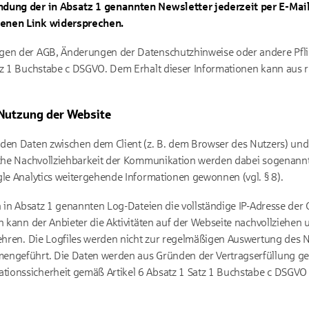
ndung der in Absatz 1 genannten Newsletter jederzeit per E-Mai
tenen Link widersprechen.
gen der AGB, Änderungen der Datenschutzhinweise oder andere Pfli
tz 1 Buchstabe c DSGVO. Dem Erhalt dieser Informationen kann aus r
 Nutzung der Website
rden Daten zwischen dem Client (z. B. dem Browser des Nutzers) und
iche Nachvollziehbarkeit der Kommunikation werden dabei sogenannt
gle Analytics weitergehende Informationen gewonnen (vgl. § 8).
n in Absatz 1 genannten Log-Dateien die vollständige IP-Adresse der 
n kann der Anbieter die Aktivitäten auf der Webseite nachvollziehen 
wehren. Die Logfiles werden nicht zur regelmäßigen Auswertung des
engeführt. Die Daten werden aus Gründen der Vertragserfüllung gem
ionssicherheit gemäß Artikel 6 Absatz 1 Satz 1 Buchstabe c DSGVO v